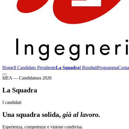
Home
Il Candidato Presidente
La Squadra
I Risultati
Programma
Contat
IdEA — Candidatura 2026
La Squadra
I candidati
Una squadra solida,
già al lavoro.
Esperienza, competenze e visione condivisa.